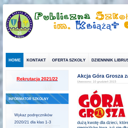
HOME
KONTAKT
OFERTA SZKOŁY
DZIENNNIK LIBRU
Akcja Góra Grosza 
Rekrutacja 2021/22
Utworzono: 10 grudzień 2015
INFORMATOR SZKOLNY
Wykaz podręczników
2020/21 dla klas 1-3
dużą kwotę dla dzieci, któ
pieniążków trwa, już nie d