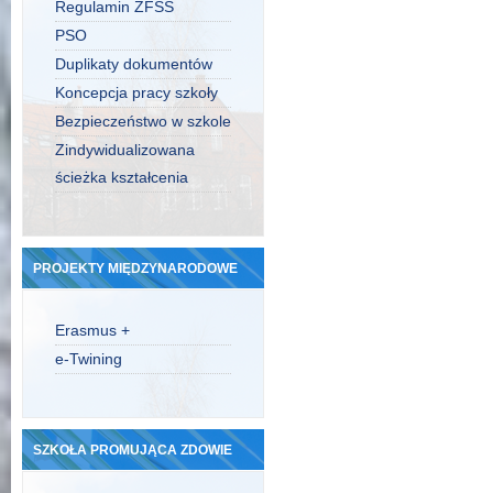
Regulamin ZFŚS
PSO
Duplikaty dokumentów
Koncepcja pracy szkoły
Bezpieczeństwo w szkole
Zindywidualizowana
ścieżka kształcenia
PROJEKTY MIĘDZYNARODOWE
Erasmus +
e-Twining
SZKOŁA PROMUJĄCA ZDOWIE