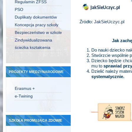
Regulamin ZFŚS
PSO
Duplikaty dokumentów
Źródło:
JakSieUczyc.pl
Koncepcja pracy szkoły
Bezpieczeństwo w szkole
Zindywidualizowana
Jak zachę
ścieżka kształcenia
Do nauki dziecko na
Stwórzcie wspólnie 
Dziecko będzie chcia
mu to
sprawiać prz
Dzielić należy materi
PROJEKTY MIĘDZYNARODOWE
systematycznie.
Erasmus +
e-Twining
SZKOŁA PROMUJĄCA ZDOWIE