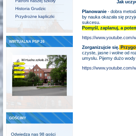
Patroni naszej szkoły
Jak uczyć
Historia Grudzic
Planowanie
- dobra metoda
Przydrożne kapliczki
by nauka okazała się przy
sukcesu.
Pomyśl, zaplanuj, a potem
https://www.youtube.com
WIRTUALNA PSP 26
Zorganizujcie się.
Przygot
czyste, jasne i wolne od r
umysłu. Pijemy dużo wody 
https://www.youtube.co
GOŚCIMY
Odwiedza nas 98 gości