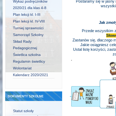
Postaramy się w jasny 
Wykaz podręczników
wszystki
2020/21 dla klas 4-8
Plan lekcji kl. I-III
Plan lekcji kl. IV-VIII
Jak zmot
Turniej sprawności
Przede wszystkim z
Samorząd Szkolny
Słow
Zastanów się, dlaczego m
Skład Rady
Jakie osiągniesz cele
Pedagogicznej
Ustal listę korzyści, zas
z
Świetlica szkolna
Regulamin świetlicy
Wolontariat
Kalendarz 2020/2021
DOKUMENTY SZKOLNE
Statut szkoły