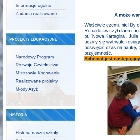
Informacje ogólne
Zadania realizowane
A może wart
Właściwie czemu nie! By os
Ronaldo ćwiczył dzień i no
pt. "Nowa Kartagina". Julia 
PROJEKTY EDUKACYJNE
uczyły się wytrwale i osią
poświęcić czas na naukę, b
przyjemność.
Narodowy Program
Schemat jest następu
Rozwoju Czytelnictwa
Mistrzowie Kodowania
Realizowane projekty
Młody Asyż
HISTORIA
Historia naszej szkoly