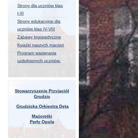
Strony dla uczniów klas
I-III
Strony edukacyjne dla
uczniów klas IV-VIII
Zabawy logopedyczne
Książki naszych marzeń
Program wspierania
uzdolnionych uczniów.
Stowarzyszenie Przyjaciół
Grudzic
Grudzicka Orkiestra Dęta
Mażoretki
Perły Opola