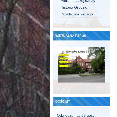
Patroni naszej szkoły
Historia Grudzic
Przydrożne kapliczki
WIRTUALNA PSP 26
GOŚCIMY
Odwiedza nas 65 gości