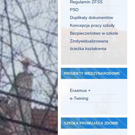
Regulamin ZFŚS
PSO
Duplikaty dokumentów
Koncepcja pracy szkoły
Bezpieczeństwo w szkole
Zindywidualizowana
ścieżka kształcenia
PROJEKTY MIĘDZYNARODOWE
Erasmus +
e-Twining
SZKOŁA PROMUJĄCA ZDOWIE