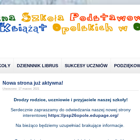
KOŁY
DZIENNNIK LIBRUS
SUKCESY UCZNIÓW
PODZIĘKOW
Nowa strona już aktywna!
Utworzono: 17 marzec 2021
Drodzy rodzice, uczniowie i przyjaciele naszej szkoły!
Serdecznie zapraszamy do odwiedzania naszej nowej strony
interentowej
https://psp26opole.edupage.org/
Na bieżąco będziemy uzupełniać brakujące informacje.