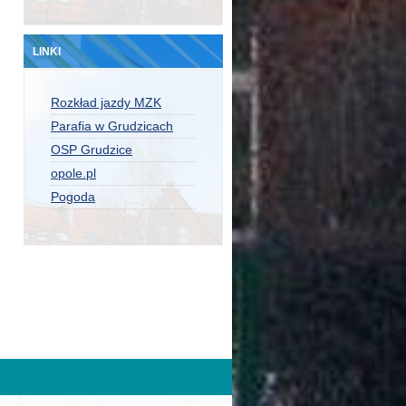
LINKI
Rozkład jazdy MZK
Parafia w Grudzicach
OSP Grudzice
opole.pl
Pogoda