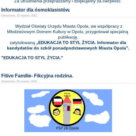
Za utrudnienia przepraszamy i dziękujemy za cierpliość.
Informator dla ósmoklasistów.
Utworzono: 10 marzec 2021
Wydział Oświaty Urzędu Miasta Opola, we współpracy z
Młodzieżowym Domem Kultury w Opolu, przygotował specjalną
publikację,
zatytułowaną
„EDUKACJA TO STYL ŻYCIA. Informator dla
kandydatów do szkół ponadpodstawowych Miasta Opola”.
"EDUKACJA TO STYL ŻYCIA."
Fitive Familie- Fikcyjna rodzina.
Utworzono: 06 marzec 2021