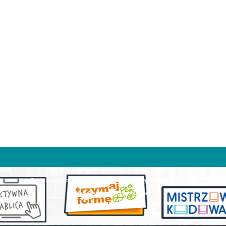
Publiczna Szkoła Podstawowa nr 26 im. Książąt Opolskich w Opolu
designed from pickjoomla.com