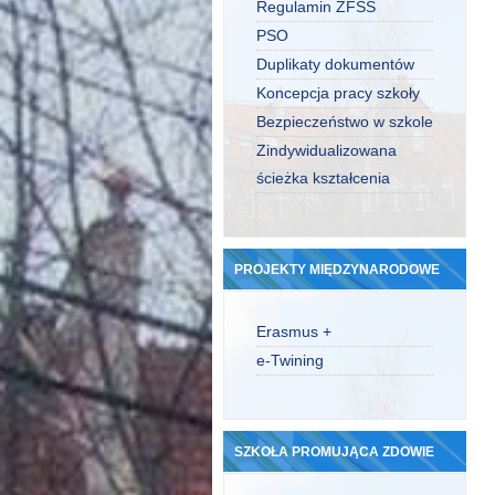
Regulamin ZFŚS
PSO
Duplikaty dokumentów
Koncepcja pracy szkoły
Bezpieczeństwo w szkole
Zindywidualizowana
ścieżka kształcenia
PROJEKTY MIĘDZYNARODOWE
Erasmus +
e-Twining
SZKOŁA PROMUJĄCA ZDOWIE