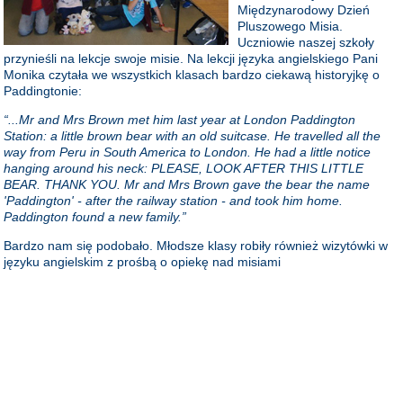
Międzynarodowy Dzień
Pluszowego Misia.
Uczniowie naszej szkoły
przynieśli na lekcje swoje misie. Na lekcji języka angielskiego Pani
Monika czytała we wszystkich klasach bardzo ciekawą historyjkę o
Paddingtonie:
“...Mr and Mrs Brown met him last year at London Paddington
Station: a little brown bear with an old suitcase. He travelled all the
way from Peru in South America to London. He had a little notice
hanging around his neck: PLEASE, LOOK AFTER THIS LITTLE
BEAR. THANK YOU. Mr and Mrs Brown gave the bear the name
'Paddington' - after the railway station - and took him home.
Paddington found a new family.”
Bardzo nam się podobało. Młodsze klasy robiły również wizytówki w
języku angielskim z prośbą o opiekę nad misiami