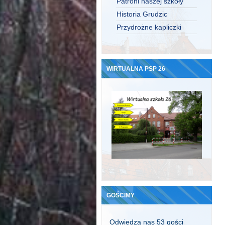
Patroni naszej szkoły
Historia Grudzic
Przydrożne kapliczki
WIRTUALNA PSP 26
GOŚCIMY
Odwiedza nas 53 gości