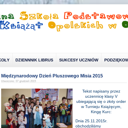
KOŁY
DZIENNNIK LIBRUS
SUKCESY UCZNIÓW
PODZIĘKOW
Międzynarodowy Dzień Pluszowego Misia 2015
Utworzono: 07 grudzień 2015
Tekst napisany przez
uczennicę klasy V
ubiegającą się o złoty order
w Turnieju Książęcym,
Kingę Kurc:
Dnia 25.11.2015r.
obchodziliśmy