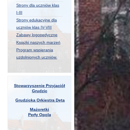
Strony dla uczniów klas
I-III
Strony edukacyjne dla
uczniów klas IV-VIII
Zabawy logopedyczne
Książki naszych marzeń
Program wspierania
uzdolnionych uczniów.
Stowarzyszenie Przyjaciół
Grudzic
Grudzicka Orkiestra Dęta
Mażoretki
Perły Opola