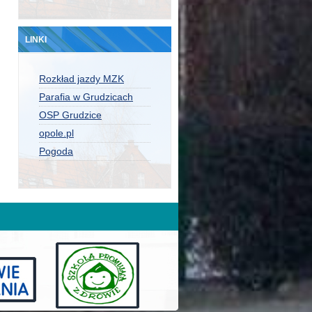
LINKI
Rozkład jazdy MZK
Parafia w Grudzicach
OSP Grudzice
opole.pl
Pogoda