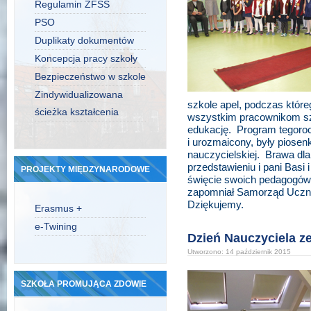
Regulamin ZFŚS
PSO
Duplikaty dokumentów
Koncepcja pracy szkoły
Bezpieczeństwo w szkole
Zindywidualizowana
szkole apel, podczas które
ścieżka kształcenia
wszystkim pracownikom szk
edukację. Program tegoroc
i urozmaicony, były piosenk
nauczycielskiej. Brawa dla
przedstawieniu i pani Basi 
PROJEKTY MIĘDZYNARODOWE
święcie swoich pedagogów 
zapomniał Samorząd Ucznio
Dziękujemy.
Erasmus +
e-Twining
Dzień Nauczyciela z
Utworzono: 14 październik 2015
SZKOŁA PROMUJĄCA ZDOWIE