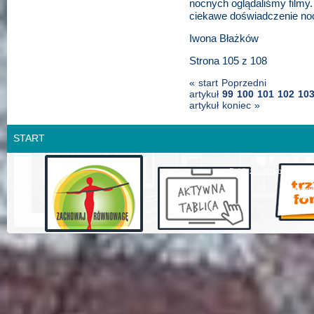
nocnych oglądaliśmy filmy
ciekawe doświadczenie no
Iwona Błażków
Strona 105 z 108
«
start
Poprzedni
artykuł
99
100
101
102
10
artykuł
koniec
»
START
Publiczna Szkoła Podsta
design