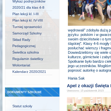
Wykaz podręczników
2020/21 dla klas 4-8
Plan lekcji kl. I-III
Plan lekcji kl. IV-VIII
Turniej sprawności
wędrowali” zdobyła dużą p
Samorząd Szkolny
języku polskim i w gwarze
swoim dzieciństwie i o tym
Skład Rady
śląskiej”. Klasy 4-6 mogły
Pedagogicznej
posłuchać wierszy i frag
Świetlica szkolna
Dowiedzieliśmy się wiele 
kulturze, górnictwie i zab
Regulamin świetlicy
Spotkanie było bardzo ci
Wolontariat
jego uczestników. Mogliśm
poprosić autorkę o autogra
Kalendarz 2020/2021
Hania Sak
Apel z okazji Święta
Utworzono: 15 październik 2015
DOKUMENTY SZKOLNE
Statut szkoły