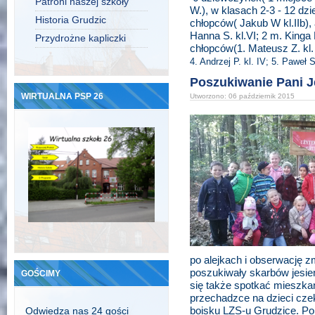
Patroni naszej szkoły
W.), w klasach 2-3 - 12 dzi
Historia Grudzic
chłopców( Jakub W kl.IIb),
Hanna S. kl.VI; 2 m. Kinga K
Przydrożne kapliczki
chłopców(1. Mateusz Z. kl.
4. Andrzej P.
kl. IV; 5. Paweł 
Poszukiwanie Pani J
WIRTUALNA PSP 26
Utworzono: 06 październik 2015
po alejkach i obserwację zm
poszukiwały skarbów jesien
GOŚCIMY
się także spotkać mieszka
przechadzce na dzieci cze
boisku LZS-u Grudzice. Po
Odwiedza nas 24 gości