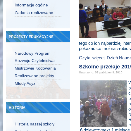
Informacje ogólne
Zadania realizowane
PROJEKTY EDUKACYJNE
tego co ich najbardziej int
pokazać co można zrobic w
Narodowy Program
Czytaj więcej: Dzień Nauc
Rozwoju Czytelnictwa
Szkolne przełaje 201
Mistrzowie Kodowania
Utworzono: 07 październik 2015
Realizowane projekty
W
Młody Asyż
p
c
p
p
HISTORIA
o
r
R
Historia naszej szkoly
r
6 dziewczynek( 1 miejsce 