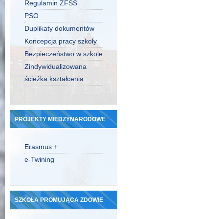
Regulamin ZFŚS
PSO
Duplikaty dokumentów
Koncepcja pracy szkoły
Bezpieczeństwo w szkole
Zindywidualizowana
ścieżka kształcenia
PROJEKTY MIĘDZYNARODOWE
Erasmus +
e-Twining
SZKOŁA PROMUJĄCA ZDOWIE