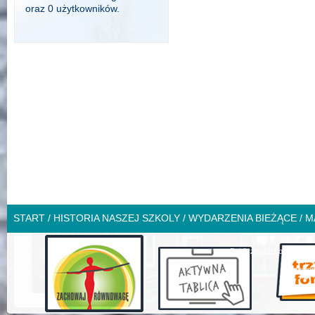
oraz 0 użytkowników.
START
/
HISTORIA NASZEJ SZKOLY
/
WYDARZENIA BIEŻĄCE
/
MA
Publiczna Szkoła Podsta
design