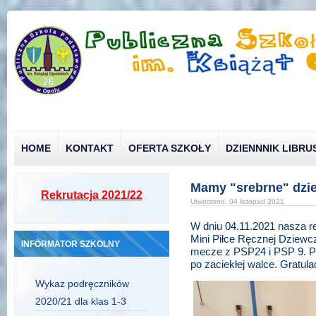
HOME
KONTAKT
OFERTA SZKOŁY
DZIENNNIK LIBRU
Mamy "srebrne" dzie
Rekrutacja 2021/22
Utworzono: 04 listopad 2021
W dniu 04.11.2021 nasza r
Mini Piłce Ręcznej Dziewc
INFORMATOR SZKOLNY
mecze z PSP24 i PSP 9. Pi
po zaciekłej walce. Gratulac
Wykaz podręczników
2020/21 dla klas 1-3